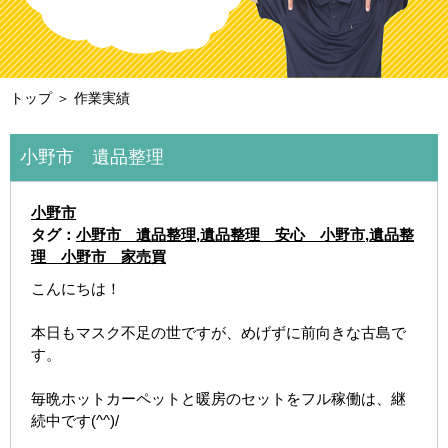
トップ
＞ 作業実績
小野市 遺品整理
小野市
タグ：
小野市 遺品整理
,
遺品整理 安心 小野市
,
遺品整
理 小野市 家売買
こんにちは！
本日もマスク不足の世ですが、めげずに前向きな古島で
す。
毎晩ホットカーペットと暖房のセットをフル稼働は、継
続中です(^^)/