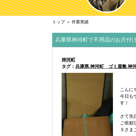
トップ
＞ 作業実績
兵庫県神河町で不用品のお片付
神河町
タグ：
兵庫県
,
神河町 ゴミ屋敷
,
神
こんに
今日も
す！
さて先
ご依頼
Ｓさま