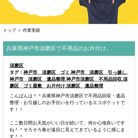
トップ
＞ 作業実績
兵庫県神戸市須磨区で不用品のお片付け。
須磨区
タグ：
神戸市 須磨区 ゴミ
,
神戸市 須磨区 引っ越し
,
神戸市 須磨区 遺品整理
,
神戸市須磨区 不用品回収
,
須
磨区 ゴミ屋敷 お片付け
,
須磨区 遺品整理
こんばんは＾＾兵庫県神戸市須磨区で不用品回収・遺品
整理・お引越しのお手伝いを行っているエコポケットで
す！！
ここ数日間お天気がいい日が続いて、何か心地良いです
ね＾＾そろそろ春が遠目に見えてきているように感じま
す＾＾