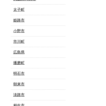
太子町
姫路市
小野市
市川町
広島県
播磨町
明石市
朝来市
淡路市
相生市