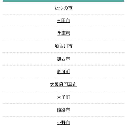
たつの市
三田市
兵庫県
加古川市
加西市
多可町
大阪府門真市
太子町
姫路市
小野市