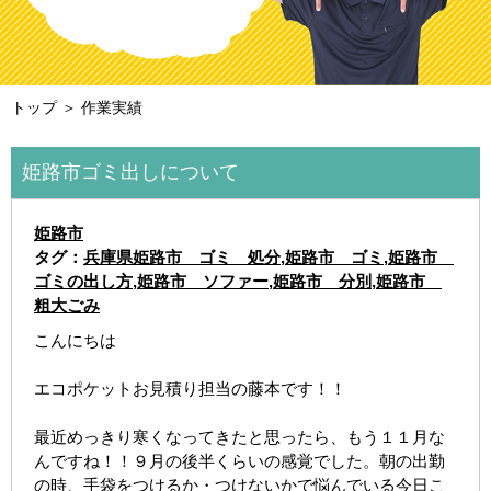
トップ
＞ 作業実績
姫路市ゴミ出しについて
姫路市
タグ：
兵庫県姫路市 ゴミ 処分
,
姫路市 ゴミ
,
姫路市
ゴミの出し方
,
姫路市 ソファー
,
姫路市 分別
,
姫路市
粗大ごみ
こんにちは
エコポケットお見積り担当の藤本です！！
最近めっきり寒くなってきたと思ったら、もう１１月な
んですね！！９月の後半くらいの感覚でした。朝の出勤
の時、手袋をつけるか・つけないかで悩んでいる今日こ