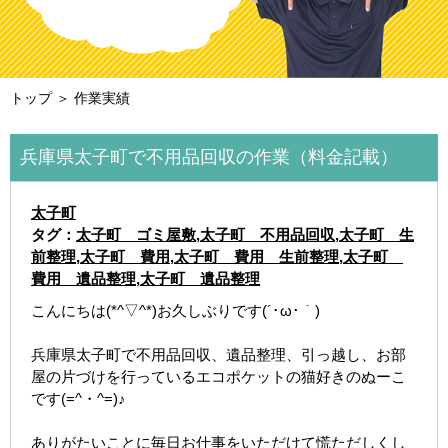
トップ
＞ 作業実績
兵庫県太子町で不用品回収の作業（料金記載）
太子町
タグ：
太子町 ゴミ屋敷
,
太子町 不用品回収
,
太子町 生
前整理
,
太子町 費用
,
太子町 費用 生前整理
,
太子町
費用 遺品整理
,
太子町 遺品整理
こんにちは(*^▽^*)お久しぶりです(´･ω･｀)
兵庫県太子町で不用品回収、遺品整理、引っ越し、お部
屋の片づけを行っているエコポケットの猫好きのぬーこ
です(=^・^=)♪
ありがたいことに毎日お仕事をいただけて慌ただしくし