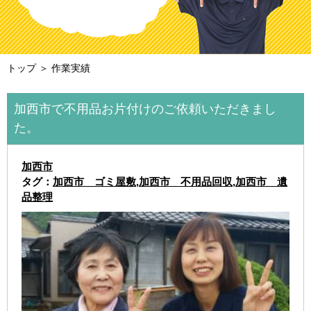
トップ
＞ 作業実績
加西市で不用品お片付けのご依頼いただきまし
た。
加西市
タグ：
加西市 ゴミ屋敷
,
加西市 不用品回収
,
加西市 遺
品整理