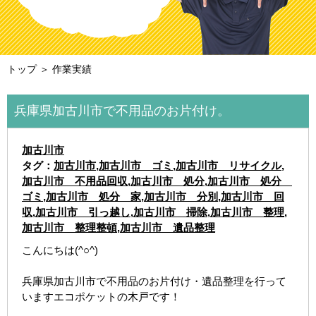
トップ
＞ 作業実績
兵庫県加古川市で不用品のお片付け。
加古川市
タグ：
加古川市
,
加古川市 ゴミ
,
加古川市 リサイクル
,
加古川市 不用品回収
,
加古川市 処分
,
加古川市 処分
ゴミ
,
加古川市 処分 家
,
加古川市 分別
,
加古川市 回
収
,
加古川市 引っ越し
,
加古川市 掃除
,
加古川市 整理
,
加古川市 整理整頓
,
加古川市 遺品整理
こんにちは(^○^)
兵庫県加古川市で不用品のお片付け・遺品整理を行って
いますエコポケットの木戸です！