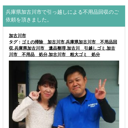
兵庫県加古川市で引っ越しによる不用品回収のご
依頼を頂きました。
加古川市
タグ：
ゴミの掃除 加古川市
,
兵庫県加古川市 不用品回
収
,
兵庫県加古川市 遺品整理
,
加古川 引越しゴミ
,
加古
川市 不用品 処分
,
加古川市 粗大ゴミ 処分