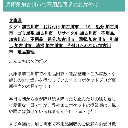
兵庫県加古川市で不用品回収のお片付け。
兵庫県
タグ：
加古川市 お片付け
,
加古川市 ゴミ 処分
,
加古川
市 ゴミ屋敷
,
加古川市 リサイクル
,
加古川市 不用品
,
加古川市 不用品 処分
,
加古川市 回収
,
加古川市 引越
し
,
加古川市 清掃
,
加古川市 片付けられない
,
加古川
市 遺品整理
こんにちは＼(^o^)／
兵庫県加古川市で不用品回収・遺品整理・ごみ屋敷・引
越しのお手伝いを行なっていますエコポケットブログ更
新担当の木戸です！！
本日も朝から雨が降り続き降ったり止んだりの繰り返し
で憂鬱な一日ですが、弊社エコポケットの従業員は、風
や雨には負けていられません┗(｀・ω・´)┛！！
さて今回は、加古川市で不用品回収のご依頼をお受け致