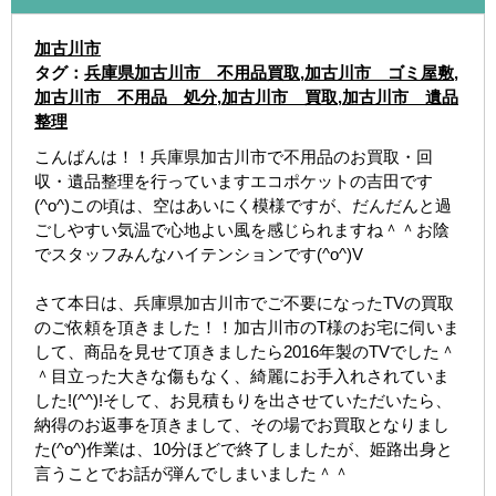
加古川市
タグ：
兵庫県加古川市 不用品買取
,
加古川市 ゴミ屋敷
,
加古川市 不用品 処分
,
加古川市 買取
,
加古川市 遺品
整理
こんばんは！！兵庫県加古川市で不用品のお買取・回
収・遺品整理を行っていますエコポケットの吉田です
(^o^)この頃は、空はあいにく模様ですが、だんだんと過
ごしやすい気温で心地よい風を感じられますね＾＾お陰
でスタッフみんなハイテンションです(^o^)V
さて本日は、兵庫県加古川市でご不要になったTVの買取
のご依頼を頂きました！！加古川市のT様のお宅に伺いま
して、商品を見せて頂きましたら2016年製のTVでした＾
＾目立った大きな傷もなく、綺麗にお手入れされていま
した!(^^)!そして、お見積もりを出させていただいたら、
納得のお返事を頂きまして、その場でお買取となりまし
た(^o^)作業は、10分ほどで終了しましたが、姫路出身と
言うことでお話が弾んでしまいました＾＾