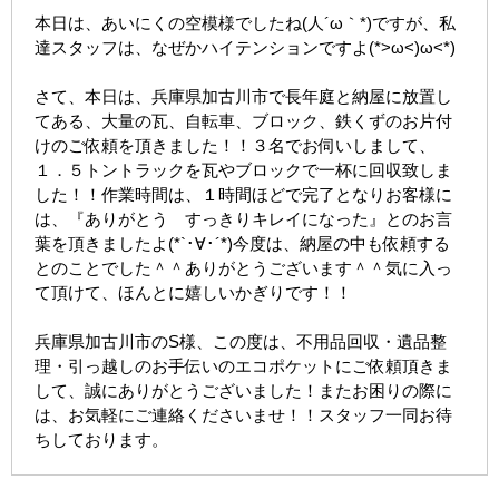
本日は、あいにくの空模様でしたね(人´ω｀*)ですが、私
達スタッフは、なぜかハイテンションですよ(*>ω<)ω<*)
さて、本日は、兵庫県加古川市で長年庭と納屋に放置し
てある、大量の瓦、自転車、ブロック、鉄くずのお片付
けのご依頼を頂きました！！３名でお伺いしまして、
１．５トントラックを瓦やブロックで一杯に回収致しま
した！！作業時間は、１時間ほどで完了となりお客様に
は、『ありがとう すっきりキレイになった』とのお言
葉を頂きましたよ(*`･∀･´*)今度は、納屋の中も依頼する
とのことでした＾＾ありがとうございます＾＾気に入っ
て頂けて、ほんとに嬉しいかぎりです！！
兵庫県加古川市のS様、この度は、不用品回収・遺品整
理・引っ越しのお手伝いのエコポケットにご依頼頂きま
して、誠にありがとうございました！またお困りの際に
は、お気軽にご連絡くださいませ！！スタッフ一同お待
ちしております。