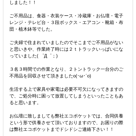
しました！！
ご不用品は、食器・衣装ケース・冷蔵庫・お仏壇・電子
レンジ・テレビ台・３段ボックス・エアコン・靴箱・布
団・植木鉢等でした。
ご夫婦で住まれていましたのでそこまでご不用品がない
と思いきや、作業終了時には２ｔトラックいっぱいにな
っていました( ゜Д゜；)
３名３時間での作業となり、２トントラック一台分のご
不用品を回収させて頂きましたo(･ω･´o)
生活する上で家具や家電は必要不可欠になってきますの
で、ご処分時に困って放置してしまうといったこともあ
ると思います。
お仏壇に致しましても弊社エコポケットでは、合同供養
という形で供養させて頂いておりますので、お困りの際
は弊社エコポケットまでドシドシご連絡下さい！！