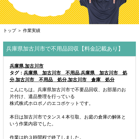
トップ
＞ 作業実績
兵庫県加古川市で不用品回収【料金記載あり】
兵庫県
,
加古川市
タグ：
兵庫県 加古川市 不用品
,
兵庫県 加古川市 処
分
,
加古川市 不用品 処分
,
加古川市 倉庫 処分
こんにちは。兵庫県加古川市で不要品回収、お部屋のお
片付け、遺品整理を行っている
株式株式ホロポノのエコポケットです。
本日は加古川市でタンス４本引取、お庭の倉庫の解体と
いう作業内容でした。
作業は約３時間程で終了しました。