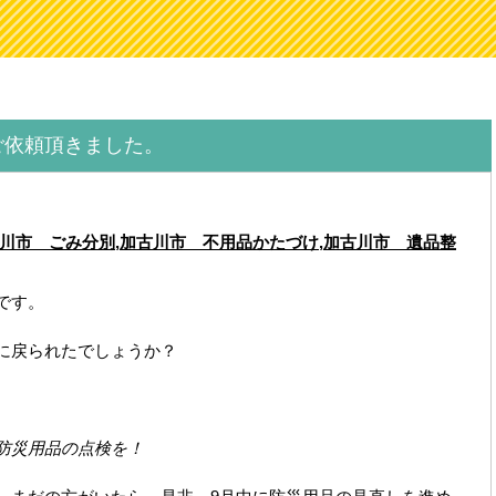
ご依頼頂きました。
川市 ごみ分別
,
加古川市 不用品かたづけ
,
加古川市 遺品整
です。
に戻られたでしょうか？
防災用品の点検を！