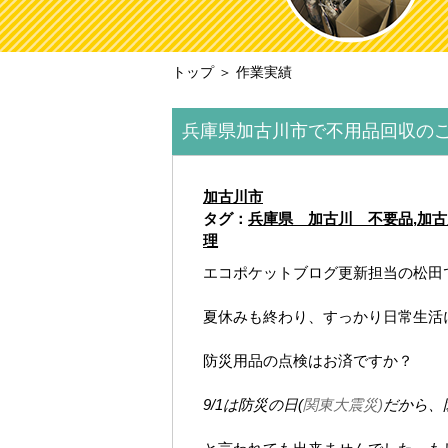
トップ
＞ 作業実績
兵庫県加古川市で不用品回収の
加古川市
タグ：
兵庫県 加古川 不要品
,
加古
理
エコポケットブログ更新担当の松田
夏休みも終わり、すっかり日常生活
防災用品の点検はお済ですか？
9/1は防災の日(
関東大震災)
だから、