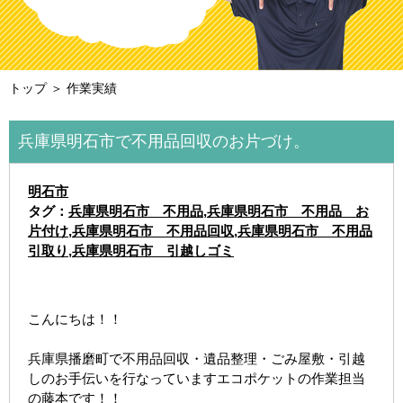
トップ
＞ 作業実績
兵庫県明石市で不用品回収のお片づけ。
明石市
タグ：
兵庫県明石市 不用品
,
兵庫県明石市 不用品 お
片付け
,
兵庫県明石市 不用品回収
,
兵庫県明石市 不用品
引取り
,
兵庫県明石市 引越しゴミ
こんにちは！！
兵庫県播磨町で不用品回収・遺品整理・ごみ屋敷・引越
しのお手伝いを行なっていますエコポケットの作業担当
の藤本です！！