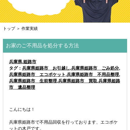
トップ
＞ 作業実績
お家のご不用品を処分する方法
兵庫県
,
姫路市
タグ：
兵庫県姫路市 お引越し
,
兵庫県姫路市 ごみ処分
,
兵庫県姫路市 エコポケット
,
兵庫県姫路市 不用品整理
,
兵庫県姫路市 生前整理
,
兵庫県姫路市 買取
,
兵庫県姫路
市 遺品整理
こんにちは！
兵庫県姫路市で不用品回収を行っております、エコポケ
ットの木戸です。