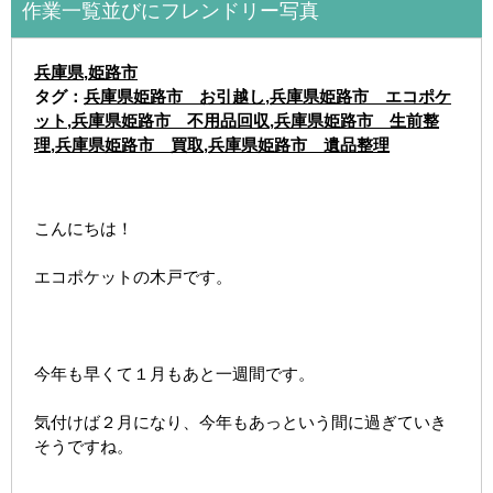
作業一覧並びにフレンドリー写真
兵庫県
,
姫路市
タグ：
兵庫県姫路市 お引越し
,
兵庫県姫路市 エコポケ
ット
,
兵庫県姫路市 不用品回収
,
兵庫県姫路市 生前整
理
,
兵庫県姫路市 買取
,
兵庫県姫路市 遺品整理
こんにちは！
エコポケットの木戸です。
今年も早くて１月もあと一週間です。
気付けば２月になり、今年もあっという間に過ぎていき
そうですね。