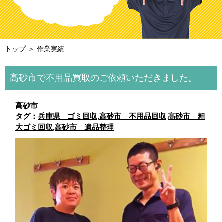
トップ
＞ 作業実績
高砂市で不用品買取のご依頼いただきました。
高砂市
タグ：
兵庫県 ゴミ回収
,
高砂市 不用品回収
,
高砂市 粗
大ゴミ回収
,
高砂市 遺品整理