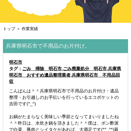
トップ
＞ 作業実績
兵庫県明石市で不用品のお片付け。
明石市
タグ：
ごみ 掃除 明石市
,
ごみ廃棄処分 明石市
,
兵庫県
明石市 おすすめ遺品整理業者
,
兵庫県明石市 不用品回
収
こんばんは＾＾兵庫県明石市で不用品のお片付け・遺品
整理・お引越しのお手伝いを行っているエコポケットの
吉田です(^_^)
お鍋がたまらなく美味しい季節となってまいりましたね
＾＾昨日は、水炊き鍋を頂きました＾＾僕は、ポン酢派
で白菜、豚肉とシイタケがあれば、大満足です(*^_^*)最