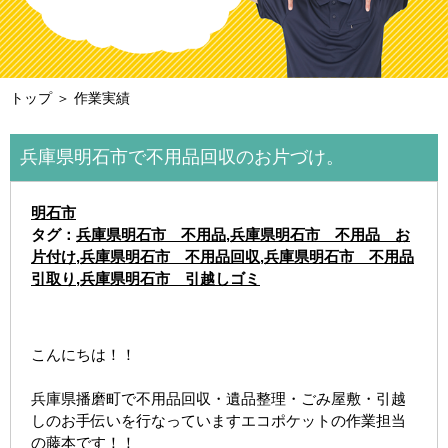
トップ
＞ 作業実績
兵庫県明石市で不用品回収のお片づけ。
明石市
タグ：
兵庫県明石市 不用品
,
兵庫県明石市 不用品 お
片付け
,
兵庫県明石市 不用品回収
,
兵庫県明石市 不用品
引取り
,
兵庫県明石市 引越しゴミ
こんにちは！！
兵庫県播磨町で不用品回収・遺品整理・ごみ屋敷・引越
しのお手伝いを行なっていますエコポケットの作業担当
の藤本です！！