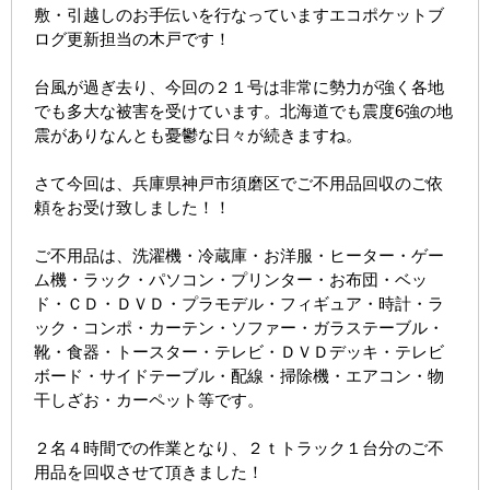
敷・引越しのお手伝いを行なっていますエコポケットブ
ログ更新担当の木戸です！
台風が過ぎ去り、今回の２１号は非常に勢力が強く各地
でも多大な被害を受けています。北海道でも震度6強の地
震がありなんとも憂鬱な日々が続きますね。
さて今回は、兵庫県神戸市須磨区でご不用品回収のご依
頼をお受け致しました！！
ご不用品は、洗濯機・冷蔵庫・お洋服・ヒーター・ゲー
ム機・ラック・パソコン・プリンター・お布団・ベッ
ド・ＣＤ・ＤＶＤ・プラモデル・フィギュア・時計・ラ
ック・コンポ・カーテン・ソファー・ガラステーブル・
靴・食器・トースター・テレビ・ＤＶＤデッキ・テレビ
ボード・サイドテーブル・配線・掃除機・エアコン・物
干しざお・カーペット等です。
２名４時間での作業となり、２ｔトラック１台分のご不
用品を回収させて頂きました！