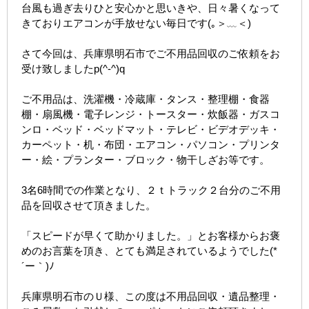
台風も過ぎ去りひと安心かと思いきや、日々暑くなって
きておりエアコンが手放せない毎日です(｡＞﹏＜)
さて今回は、兵庫県明石市でご不用品回収のご依頼をお
受け致しましたp(^-^)q
ご不用品は、洗濯機・冷蔵庫・タンス・整理棚・食器
棚・扇風機・電子レンジ・トースター・炊飯器・ガスコ
ンロ・ベッド・ベッドマット・テレビ・ビデオデッキ・
カーペット・机・布団・エアコン・パソコン・プリンタ
ー・絵・プランター・ブロック・物干しざお等です。
3名6時間での作業となり、２ｔトラック２台分のご不用
品を回収させて頂きました。
「スピードが早くて助かりました。」とお客様からお褒
めのお言葉を頂き、とても満足されているようでした(*
´ー｀)ﾉ
兵庫県明石市のＵ様、この度は不用品回収・遺品整理・