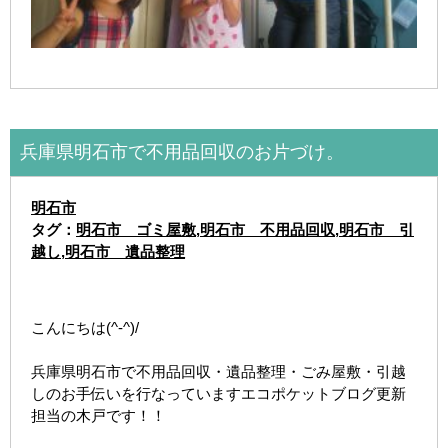
兵庫県明石市で不用品回収のお片づけ。
明石市
タグ：
明石市 ゴミ屋敷
,
明石市 不用品回収
,
明石市 引
越し
,
明石市 遺品整理
こんにちは(^-^)/
兵庫県明石市で不用品回収・遺品整理・ごみ屋敷・引越
しのお手伝いを行なっていますエコポケットブログ更新
担当の木戸です！！