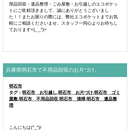
用品回収・遺品整理・ごみ屋敷・お引越しのエコポケッ
トにご依頼頂きまして、誠にありがとうございまし
た！！またお困りの際には、弊社エコポケットまでお気
軽にご相談くださいませ。スタッフ一同心よりお待ちし
ております<(_ _*)>
兵庫県明石市で不用品回収のお片づけ。
明石市
タグ：
明石市 お引越し
,
明石市 お片づけ
,
明石市 ゴミ
屋敷
,
明石市 不用品回収
,
明石市 清掃
,
明石市 遺品整
理
こんにちは(^_^)/