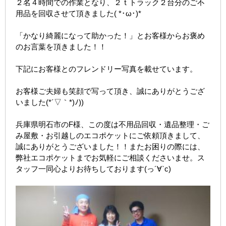
２名４時間での作業となり、２ｔトラック２台分のご不
用品を回収させて頂きました( *･ω･)*
「かなり綺麗になって助かった！」とお客様からお褒め
のお言葉を頂きました！！
下記にお客様とのフレンドリー写真を載せています。
お客様ご夫婦も笑顔で写って頂き、誠にありがとうござ
いました(*´▽｀*)ﾉ))
兵庫県明石市のF様、この度は不用品回収・遺品整理・ご
み屋敷・お引越しのエコポケットにご依頼頂きまして、
誠にありがとうございました！！またお困りの際には、
弊社エコポケットまでお気軽にご相談くださいませ。ス
タッフ一同心よりお待ちしております(っ´∀`c)