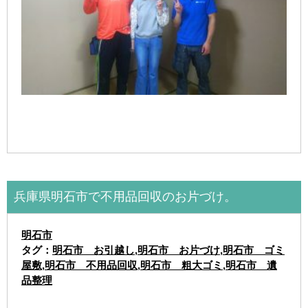
兵庫県明石市で不用品回収のお片づけ。
明石市
タグ：
明石市 お引越し
,
明石市 お片づけ
,
明石市 ゴミ
屋敷
,
明石市 不用品回収
,
明石市 粗大ゴミ
,
明石市 遺
品整理