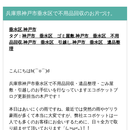
兵庫県神戸市垂水区で不用品回収のお片づけ。
垂水区
,
神戸市
タグ：
神戸市 垂水区 ゴミ屋敷
,
神戸市 垂水区 不用
品回収
,
神戸市 垂水区 引越し
,
神戸市 垂水区 遺品整
理
こんにちはb(⌒o⌒)d
兵庫県神戸市垂水区で不用品回収・遺品整理・ごみ屋
敷・引越しのお手伝いを行なっていますエコポケットブ
ログ更新担当の木戸です！
本日はあいにくの雨ですね。最近では突然の雨やゲリラ
豪雨が多くて本当に大変ですが、弊社エコポケットは一
人でも多くのお客様にお会いするために、日々全力で取
り組ませて頂いております「(｡>ω<｡)！！