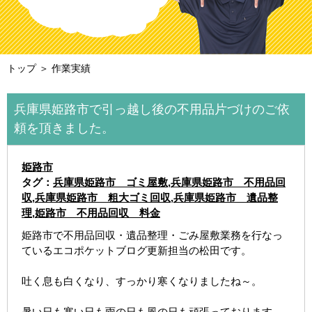
トップ
＞ 作業実績
兵庫県姫路市で引っ越し後の不用品片づけのご依
頼を頂きました。
姫路市
タグ：
兵庫県姫路市 ゴミ屋敷
,
兵庫県姫路市 不用品回
収
,
兵庫県姫路市 粗大ゴミ回収
,
兵庫県姫路市 遺品整
理
,
姫路市 不用品回収 料金
姫路市で不用品回収・遺品整理・ごみ屋敷業務を行なっ
ているエコポケットブログ更新担当の松田です。
吐く息も白くなり、すっかり寒くなりましたね～。
暑い日も寒い日も雨の日も風の日も頑張っております