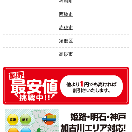
福崎町
西脇市
赤穂市
須磨区
高砂市