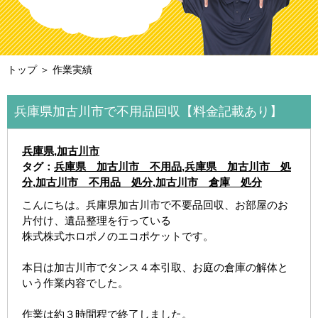
トップ
＞ 作業実績
兵庫県加古川市で不用品回収【料金記載あり】
兵庫県
,
加古川市
タグ：
兵庫県 加古川市 不用品
,
兵庫県 加古川市 処
分
,
加古川市 不用品 処分
,
加古川市 倉庫 処分
こんにちは。兵庫県加古川市で不要品回収、お部屋のお
片付け、遺品整理を行っている
株式株式ホロポノのエコポケットです。
本日は加古川市でタンス４本引取、お庭の倉庫の解体と
いう作業内容でした。
作業は約３時間程で終了しました。