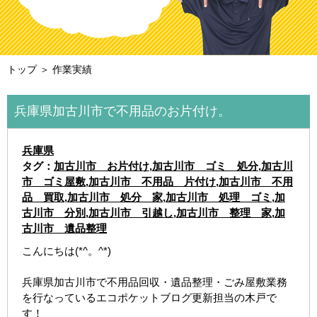
トップ
＞ 作業実績
兵庫県加古川市で不用品のお片付け。
兵庫県
タグ：
加古川市 お片付け
,
加古川市 ゴミ 処分
,
加古川
市 ゴミ屋敷
,
加古川市 不用品 片付け
,
加古川市 不用
品 買取
,
加古川市 処分 家
,
加古川市 処理 ゴミ
,
加
古川市 分別
,
加古川市 引越し
,
加古川市 整理 家
,
加
古川市 遺品整理
こんにちは(*^。^*)
兵庫県加古川市で不用品回収・遺品整理・ごみ屋敷業務
を行なっているエコポケットブログ更新担当の木戸で
す！