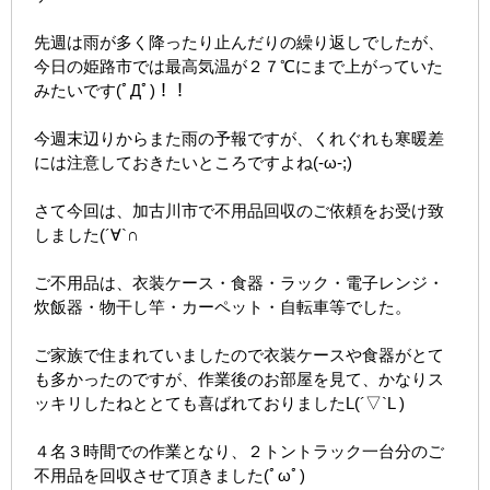
先週は雨が多く降ったり止んだりの繰り返しでしたが、
今日の姫路市では最高気温が２７℃にまで上がっていた
みたいです(ﾟДﾟ)！！
今週末辺りからまた雨の予報ですが、くれぐれも寒暖差
には注意しておきたいところですよね(-ω-;)
さて今回は、加古川市で不用品回収のご依頼をお受け致
しました(´∀`∩
ご不用品は、衣装ケース・食器・ラック・電子レンジ・
炊飯器・物干し竿・カーペット・自転車等でした。
ご家族で住まれていましたので衣装ケースや食器がとて
も多かったのですが、作業後のお部屋を見て、かなりス
ッキリしたねととても喜ばれておりましたL(´▽`L )
４名３時間での作業となり、２トントラック一台分のご
不用品を回収させて頂きました(ﾟωﾟ)