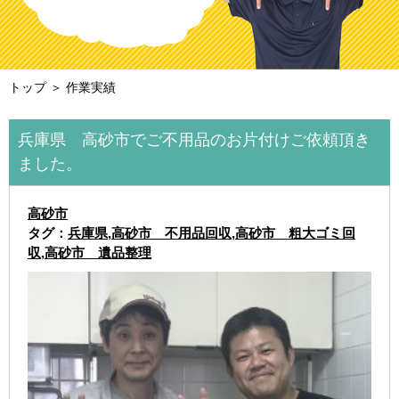
トップ
＞ 作業実績
兵庫県 高砂市でご不用品のお片付けご依頼頂き
ました。
高砂市
タグ：
兵庫県
,
高砂市 不用品回収
,
高砂市 粗大ゴミ回
収
,
高砂市 遺品整理