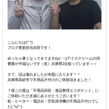
こんにちは(^ ^)
ブログ更新担当吉田です！
めっちゃ暑くなってきてますね(ｰ ｰ;)アイスクリームの消
費量が半端ないです（笑）兵庫県1位狙っています＞＜
さて、話は逸れましたが本題に入ります＾＾
兵庫県高砂市で不用品片付けのご依頼頂きました！
Ｔ様この度は「不用品回収・遺品整理エコポケット」に
ご依頼いただき誠にありがとうございます！
机・ヒーター・電話台・空気清浄機の不用品片付けでし
た( ^ω^ )