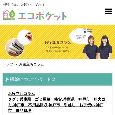
神戸市 引越し お手伝い/エコポケット
トップ
＞ お役立ちコラム
お掃除についてパート２
お役立ちコラム
タグ：
兵庫県 ゴミ屋敷 格安
,
兵庫県 神戸市 粗大ゴ
ミ
,
神戸市 不用品回収
,
神戸市 引越し お手伝い
,
神戸
市 遺品整理