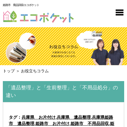
姫路市 廃品回収/エコポケット
トップ
＞ お役立ちコラム
「遺品整理」と「生前整理」と「不用品処分」の
違い
タグ：
兵庫県 お片付け
,
兵庫県 遺品整理
,
兵庫県姫路
市 遺品整理
,
姫路市 お片付け
,
姫路市 不用品回収
,
姫