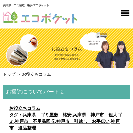
兵庫県 ゴミ屋敷 格安/エコポケット
トップ
＞ お役立ちコラム
お掃除についてパート２
お役立ちコラム
タグ：
兵庫県 ゴミ屋敷 格安
,
兵庫県 神戸市 粗大ゴ
ミ
,
神戸市 不用品回収
,
神戸市 引越し お手伝い
,
神戸
市 遺品整理